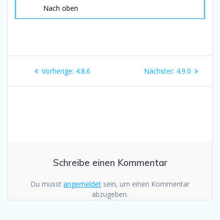
Nach oben
Beitragsnavigation
Vorheriger
Nächster
Vorherige:
4.8.6
Nächster:
4.9.0
Beitrag:
Beitrag:
Schreibe einen Kommentar
Du musst
angemeldet
sein, um einen Kommentar
abzugeben.