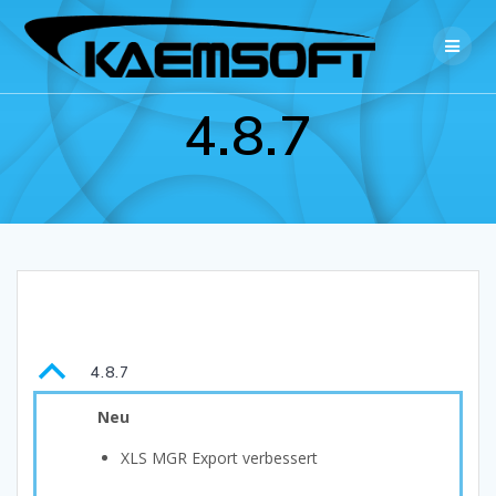
Zum
Inhalt
springen
4.8.7
B
4.8.7
Neu
XLS MGR Export verbessert