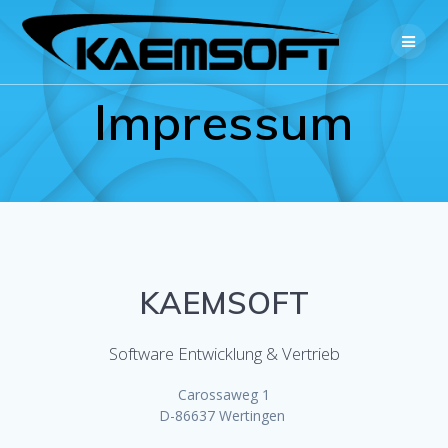
Zum
Inhalt
springen
Impressum
KAEMSOFT
Software Entwicklung & Vertrieb
Carossaweg 1
D-86637 Wertingen