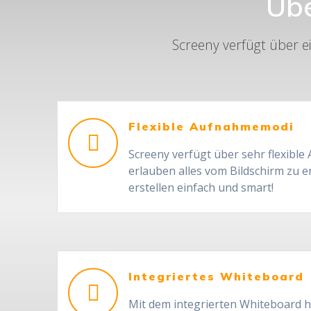
Übe
Screeny verfügt über e
Flexible Aufnahmemodi
Screeny verfügt über sehr flexibl
erlauben alles vom Bildschirm zu e
erstellen einfach und smart!
Integriertes Whiteboard
Mit dem integrierten Whiteboard h