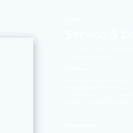
Zetwin
Service & 
Die professionelle Dokumentat
Brandmeldeanlagen.
Service
Ob Inspektionsprotokoll oder
Meßwertaufzeichnung zur
Problembehebung, mit Zetwi
erledigen Sie diese Aufgaben 
Handumdrehen.
Übersicht