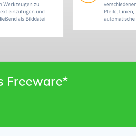
en Werkzeugen zu
verschiedenen
Text einzufügen und
Pfeile, Linie
ießend als Bilddatei
automatische
ls Freeware*